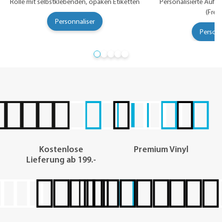
Personnaliser
Personn
Kostenlose
Premium Vinyl
Lieferung ab 199.-
Schnelle Produktion
Super beständig
und Lieferung