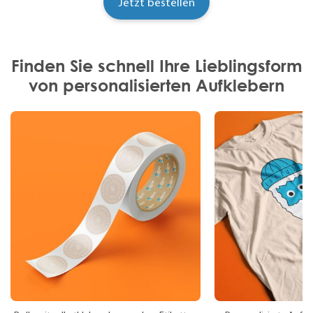
Finden Sie schnell Ihre Lieblingsform
von personalisierten Aufklebern
Rolle mit selbstklebenden, opaken Etiketten
Personalisierte Aufk
(Frei