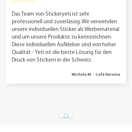
Das Team von Stickeryeti ist sehr
Überall, wirklich überall! In unseren Büros findet
man unsere bunten Aufkleber auf jeder
professionell und zuverlässig. Wir verwenden
Oberfläche. Notizbücher mit weißen Notizen,
unsere individuellen Sticker als Werbematerial
Wasserflaschen, auf denen wir unsere Liebe zum
und um unsere Produkte zu kennzeichnen.
blauen Gold zeigen... unser Logo ist überall! Lass
Diese individuellen Aufkleber sind von hoher
es grün sein auf unseren Telefonen und lass uns
Qualität - Yeti ist die beste Lösung für den
das Leben in Rosa leben. Diese Aufkleber vereinen
Druck von Stickern in der Schweiz.
ein Team, das seine Farben ehrt. Mit ihrem
schnellen und einfachen Online-Service zeigt
Stickeryeti Flagge. Wir sagen Ihnen also ganz klar:
Michele M. - Cafè Bernina
Hello Donuts ist an Bord.
Laure G. - Hello Donuts