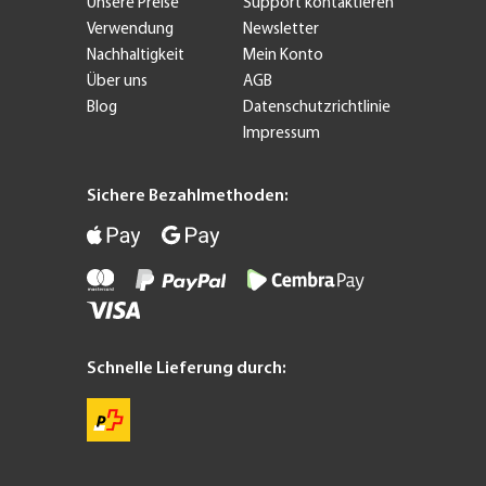
Nachhaltigkeit
Mein Konto
Über uns
AGB
Blog
Datenschutzrichtlinie
Impressum
Sichere Bezahlmethoden:
Schnelle Lieferung durch:
Ohne Einwilligung fortfahren
Hallo, wir sind es...
die Yeti Cookies!
Wir würden uns freuen, Ihre Knabberei zu
sein, wenn wir Sie während Ihres Besuchs
begleiten. Ist das in Ordnung für Sie?