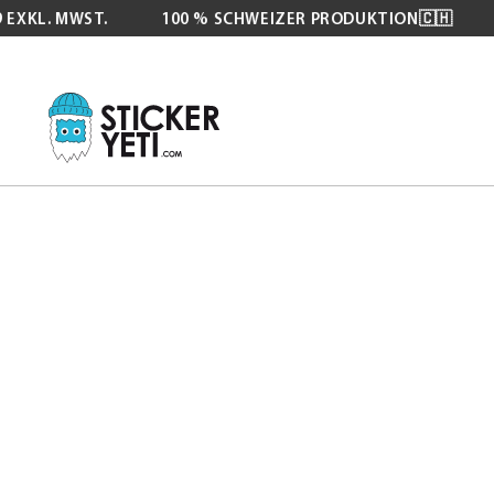
EXKL. MWST.
100 % SCHWEIZER PRODUKTION🇨🇭
Zum
Inhalt
springen