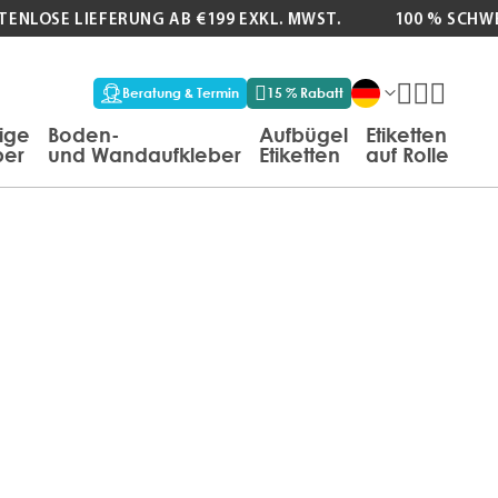
NLOSE LIEFERUNG AB €199 EXKL. MWST.
100 % SCHWE
Beratung & Termin
15 % Rabatt
tige
Boden-
Aufbügel
Etiketten
ber
und Wandaufkleber
Etiketten
auf Rolle