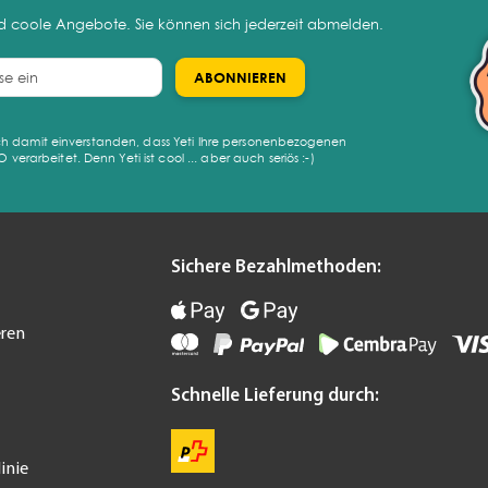
nd coole Angebote. Sie können sich jederzeit abmelden.
ABONNIEREN
sich damit einverstanden, dass Yeti Ihre personenbezogenen
rarbeitet. Denn Yeti ist cool ... aber auch seriös :-)
Sichere Bezahlmethoden:
eren
Schnelle Lieferung durch:
inie