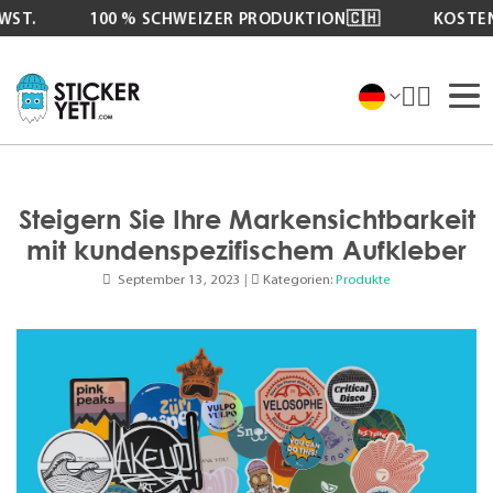
.
100 % SCHWEIZER PRODUKTION🇨🇭
KOSTENLO
Zum
Inhalt
springen
Steigern Sie Ihre Markensichtbarkeit
mit kundenspezifischem Aufkleber
September 13, 2023
|
Kategorien:
Produkte