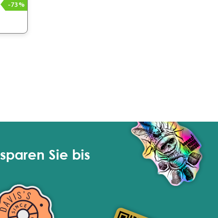
-73%
sparen Sie bis