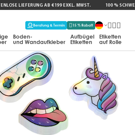
LOSE LIEFERUNG AB €199 EXKL. MWST.
100 % SCHWEI
Beratung & Termin
15 % Rabatt
tige
Boden-
Aufbügel
Etiketten
ber
und Wandaufkleber
Etiketten
auf Rolle