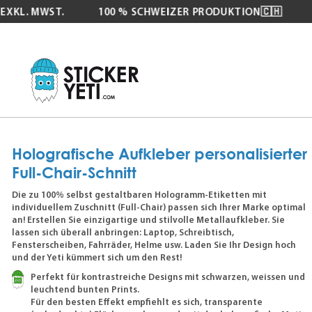
XKL. MWST.
100 % SCHWEIZER PRODUKTION🇨🇭
K
Zum
Inhalt
springen
Holografische Aufkleber personalisierter
Full-Chair-Schnitt
Die zu 100% selbst gestaltbaren Hologramm-Etiketten mit
individuellem Zuschnitt (Full-Chair) passen sich Ihrer Marke optimal
an! Erstellen Sie einzigartige und stilvolle Metallaufkleber. Sie
lassen sich überall anbringen: Laptop, Schreibtisch,
Fensterscheiben, Fahrräder, Helme usw. Laden Sie Ihr Design hoch
und der Yeti kümmert sich um den Rest!
Perfekt für kontrastreiche Designs mit schwarzen, weissen und
leuchtend bunten Prints.
Für den besten Effekt empfiehlt es sich, transparente