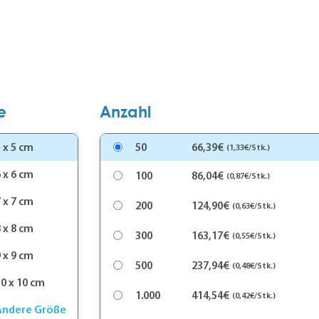
e
Anzahl
 x 5 cm
50
66,39€
(1,33€/Stk.)
 x 6 cm
100
86,04€
(0,87€/Stk.)
 x 7 cm
200
124,90€
(0,63€/Stk.)
 x 8 cm
300
163,17€
(0,55€/Stk.)
 x 9 cm
500
237,94€
(0,48€/Stk.)
0 x 10 cm
1.000
414,54€
(0,42€/Stk.)
Andere Größe