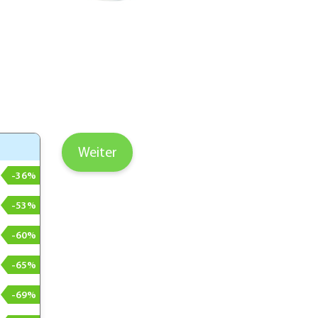
Weiter
-36%
-53%
-60%
-65%
-69%