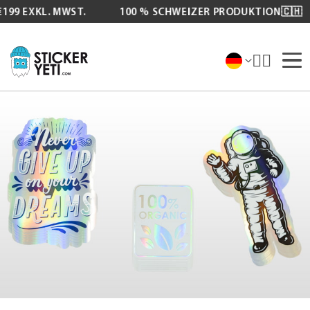
99 EXKL. MWST.
100 % SCHWEIZER PRODUKTION🇨🇭
Zum
Inhalt
springen