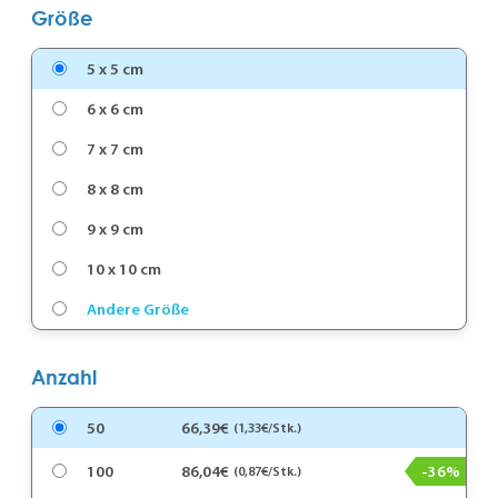
Größe
5 x 5 cm
6 x 6 cm
7 x 7 cm
8 x 8 cm
9 x 9 cm
10 x 10 cm
Andere Größe
Anzahl
50
66,39€
(1,33€/Stk.)
100
86,04€
-36%
(0,87€/Stk.)